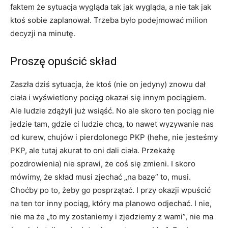
faktem że sytuacja wygląda tak jak wygląda, a nie tak jak
ktoś sobie zaplanował. Trzeba było podejmować milion
decyzji na minutę.
Proszę opuścić skład
Zaszła dziś sytuacja, że ktoś (nie on jedyny) znowu dał
ciała i wyświetlony pociąg okazał się innym pociągiem.
Ale ludzie zdążyli już wsiąść. No ale skoro ten pociąg nie
jedzie tam, gdzie ci ludzie chcą, to nawet wyzywanie nas
od kurew, chujów i pierdolonego PKP (hehe, nie jesteśmy
PKP, ale tutaj akurat to oni dali ciała. Przekażę
pozdrowienia) nie sprawi, że coś się zmieni. I skoro
mówimy, że skład musi zjechać „na bazę” to, musi.
Choćby po to, żeby go posprzątać. I przy okazji wpuścić
na ten tor inny pociąg, który ma planowo odjechać. I nie,
nie ma że „to my zostaniemy i zjedziemy z wami”, nie ma