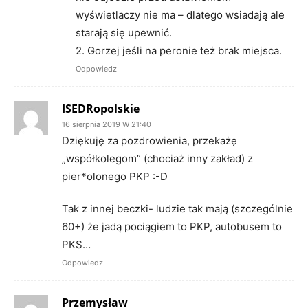
wyświetlaczy nie ma – dlatego wsiadają ale
starają się upewnić.
2. Gorzej jeśli na peronie też brak miejsca.
Odpowiedz
ISEDRopolskie
16 sierpnia 2019 W 21:40
Dziękuję za pozdrowienia, przekażę
„współkolegom” (chociaż inny zakład) z
pier*olonego PKP :-D
Tak z innej beczki- ludzie tak mają (szczególnie
60+) że jadą pociągiem to PKP, autobusem to
PKS…
Odpowiedz
Przemysław