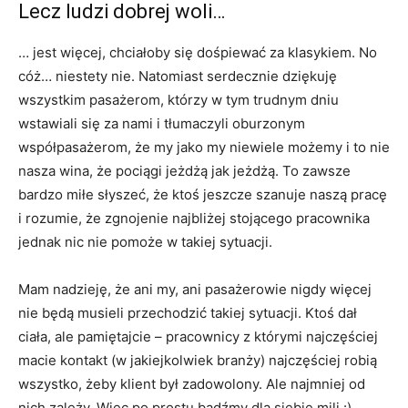
Lecz ludzi dobrej woli…
… jest więcej, chciałoby się dośpiewać za klasykiem. No
cóż… niestety nie. Natomiast serdecznie dziękuję
wszystkim pasażerom, którzy w tym trudnym dniu
wstawiali się za nami i tłumaczyli oburzonym
współpasażerom, że my jako my niewiele możemy i to nie
nasza wina, że pociągi jeżdżą jak jeżdżą. To zawsze
bardzo miłe słyszeć, że ktoś jeszcze szanuje naszą pracę
i rozumie, że zgnojenie najbliżej stojącego pracownika
jednak nic nie pomoże w takiej sytuacji.
Mam nadzieję, że ani my, ani pasażerowie nigdy więcej
nie będą musieli przechodzić takiej sytuacji. Ktoś dał
ciała, ale pamiętajcie – pracownicy z którymi najczęściej
macie kontakt (w jakiejkolwiek branży) najczęściej robią
wszystko, żeby klient był zadowolony. Ale najmniej od
nich zależy. Więc po prostu bądźmy dla siebie mili :)