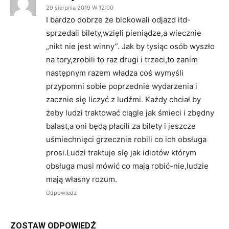
29 sierpnia 2019 W 12:00
I bardzo dobrze że blokowali odjazd itd-
sprzedali bilety,wzięli pieniądze,a wiecznie
„nikt nie jest winny”. Jak by tysiąc osób wyszło
na tory,zrobili to raz drugi i trzeci,to zanim
następnym razem władza coś wymyśli
przypomni sobie poprzednie wydarzenia i
zacznie się liczyć z ludźmi. Każdy chciał by
żeby ludzi traktować ciągle jak śmieci i zbędny
balast,a oni będą płacili za bilety i jeszcze
uśmiechnięci grzecznie robili co ich obsługa
prosi.Ludzi traktuje się jak idiotów którym
obsługa musi mówić co mają robić-nie,ludzie
mają własny rozum.
Odpowiedz
ZOSTAW ODPOWIEDŹ