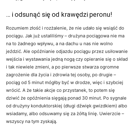
… i odsunąć się od krawędzi peronu!
Rozumiem złość i rozżalenie, że nie udało się wsiąść do
pociągu. Jak już ustaliliśmy – drużyna pociągowa nie ma
na to żadnego wpływu, a na dachu u nas nie wolno
jeździć. Ale opóźnianie odjazdu pociągu przez usiłowanie
wejścia i wystawania jedną nogą czy opieranie się o skład
i tak niewiele zmieni, a po pierwsze stwarza ogromne
zagrożenie dla życia i zdrowia tej osoby, po drugie –
pociąg od 5 minut mógłby być w drodze, więc i szybciej
wrócić. A że takie akcje co przystanek, to potem się
dziwić że opóźnienia sięgają ponad 30 minut. Po sygnale
od drużyny konduktorskiej (długi dźwięk gwizdkiem) albo
wsiadamy, albo odsuwamy się za żółtą linię. Uwierzcie –
wszyscy na tym zyskają.