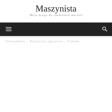
Maszynista
Moja droga do spełnienia marzeń
Strona główna
Maszynista i jego praca
Praktyka