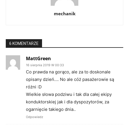
mechanik
6 KOMENTARZE
MattGreen
16 sierpnia 2019 W 00:33
Co prawda na gorąco, ale za to doskonale
opisany dzień…. No ale cóż pasażerowie są
różni :D
Wielkie słowa podziwu i tak dla całej ekipy
konduktorskiej jak i dla dyspozytorów, za
ogarnięcie takiego dnia..
Odpowiedz