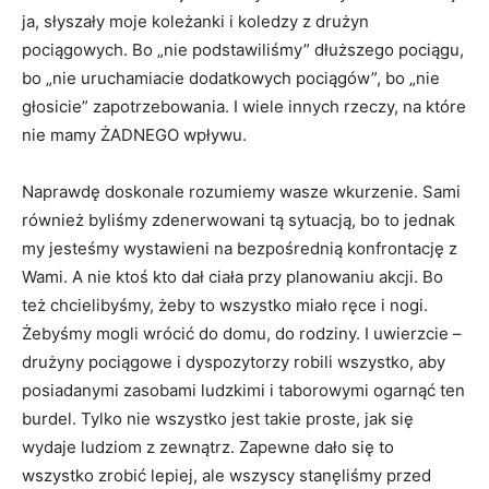
ja, słyszały moje koleżanki i koledzy z drużyn
pociągowych. Bo „nie podstawiliśmy” dłuższego pociągu,
bo „nie uruchamiacie dodatkowych pociągów”, bo „nie
głosicie” zapotrzebowania. I wiele innych rzeczy, na które
nie mamy ŻADNEGO wpływu.
Naprawdę doskonale rozumiemy wasze wkurzenie. Sami
również byliśmy zdenerwowani tą sytuacją, bo to jednak
my jesteśmy wystawieni na bezpośrednią konfrontację z
Wami. A nie ktoś kto dał ciała przy planowaniu akcji. Bo
też chcielibyśmy, żeby to wszystko miało ręce i nogi.
Żebyśmy mogli wrócić do domu, do rodziny. I uwierzcie –
drużyny pociągowe i dyspozytorzy robili wszystko, aby
posiadanymi zasobami ludzkimi i taborowymi ogarnąć ten
burdel. Tylko nie wszystko jest takie proste, jak się
wydaje ludziom z zewnątrz. Zapewne dało się to
wszystko zrobić lepiej, ale wszyscy stanęliśmy przed