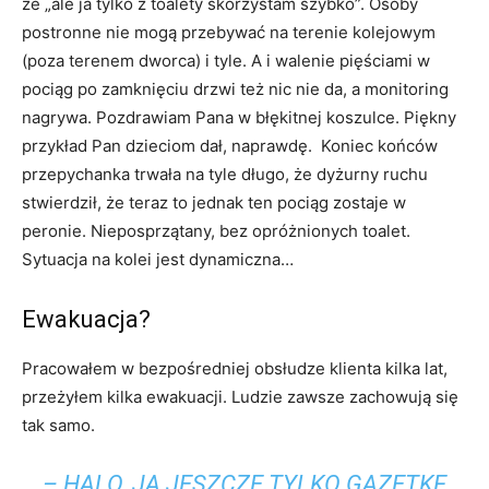
że „ale ja tylko z toalety skorzystam szybko”. Osoby
postronne nie mogą przebywać na terenie kolejowym
(poza terenem dworca) i tyle. A i walenie pięściami w
pociąg po zamknięciu drzwi też nic nie da, a monitoring
nagrywa. Pozdrawiam Pana w błękitnej koszulce. Piękny
przykład Pan dzieciom dał, naprawdę. Koniec końców
przepychanka trwała na tyle długo, że dyżurny ruchu
stwierdził, że teraz to jednak ten pociąg zostaje w
peronie. Nieposprzątany, bez opróżnionych toalet.
Sytuacja na kolei jest dynamiczna…
Ewakuacja?
Pracowałem w bezpośredniej obsłudze klienta kilka lat,
przeżyłem kilka ewakuacji. Ludzie zawsze zachowują się
tak samo.
– HALO, JA JESZCZE TYLKO GAZETKĘ