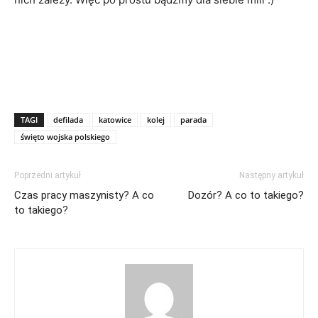
TAGI
defilada
katowice
kolej
parada
święto wojska polskiego
Poprzedni artykuł
Następny artykuł
Czas pracy maszynisty? A co
Dozór? A co to takiego?
to takiego?