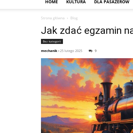
HOME
KULTURA
DLA PASAŻERÓW
Strona główna
Blog
Jak zdać egzamin na
Bez kategorii
mechanik
-
25 lutego 2025
9