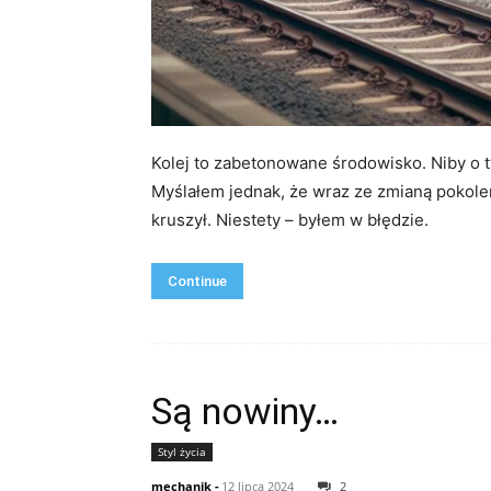
Kolej to zabetonowane środowisko. Niby o t
Myślałem jednak, że wraz ze zmianą pokole
kruszył. Niestety – byłem w błędzie.
Continue
Są nowiny…
Styl życia
mechanik
-
12 lipca 2024
2