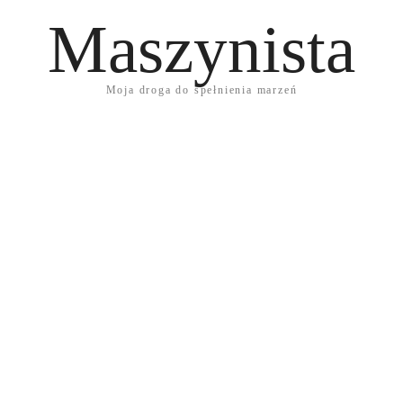
Maszynista
Moja droga do spełnienia marzeń