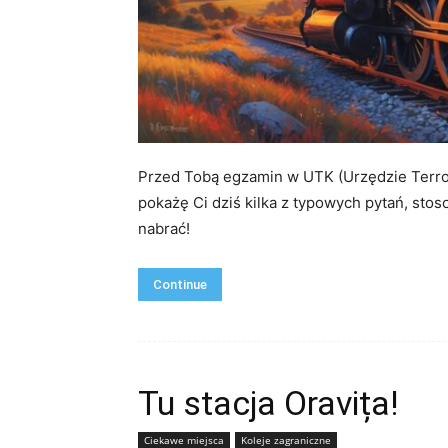
Przed Tobą egzamin w UTK (Urzędzie Terror
pokażę Ci dziś kilka z typowych pytań, stos
nabrać!
Continue
Tu stacja Oravița!
Ciekawe miejsca
Koleje zagraniczne