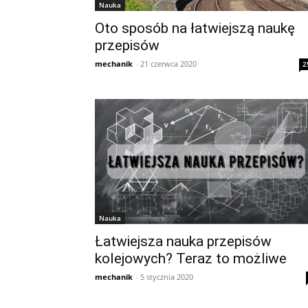
Nauka
Oto sposób na łatwiejszą naukę
przepisów
mechanik
-
21 czerwca 2020
2
Nauka
Łatwiejsza nauka przepisów
kolejowych? Teraz to możliwe
mechanik
-
5 stycznia 2020