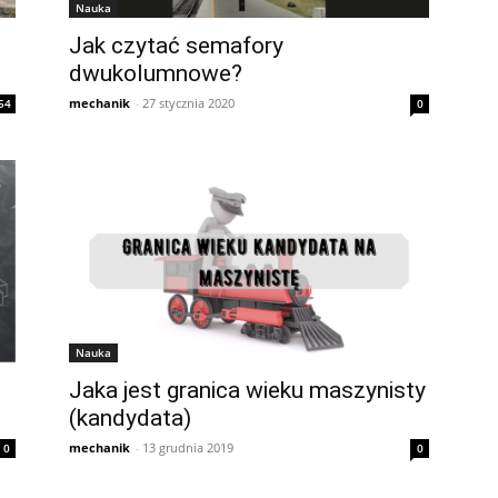
Nauka
Jak czytać semafory
dwukolumnowe?
mechanik
-
27 stycznia 2020
54
0
Nauka
Jaka jest granica wieku maszynisty
(kandydata)
mechanik
-
13 grudnia 2019
0
0