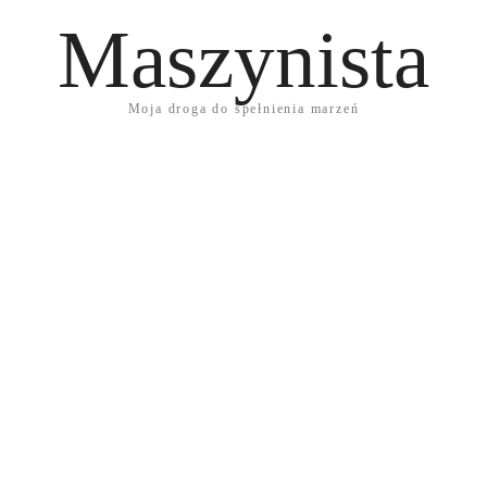
Maszynista
Moja droga do spełnienia marzeń