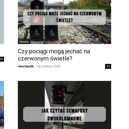
Nauka
Czy pociągi mogą jechać na
czerwonym świetle?
78
mechanik
-
26 czerwca 2020
37