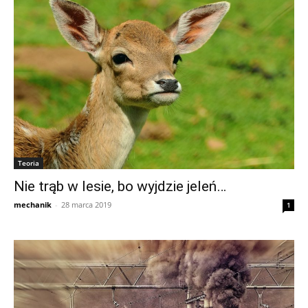
Teoria
Nie trąb w lesie, bo wyjdzie jeleń…
mechanik
-
28 marca 2019
1