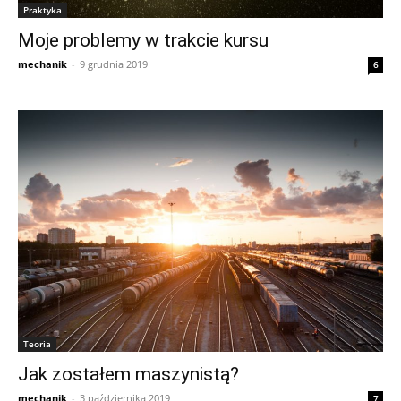
Praktyka
Moje problemy w trakcie kursu
mechanik
-
9 grudnia 2019
6
Teoria
Jak zostałem maszynistą?
mechanik
-
3 października 2019
7