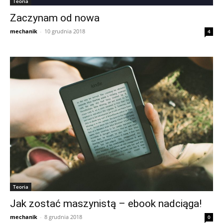
Teoria
Zaczynam od nowa
mechanik
-
10 grudnia 2018
4
Teoria
Jak zostać maszynistą – ebook nadciąga!
mechanik
-
8 grudnia 2018
0