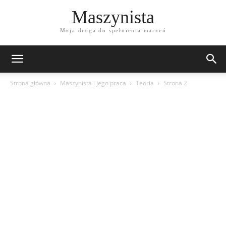
Maszynista
Moja droga do spełnienia marzeń
Strona główna
Maszynista i jego praca
Teoria
Strona 2