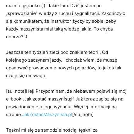
mam to głęboko :)) i takie tam. Dziś jestem po
„sprawdzianie” wiedzy z ruchu i sygnalizacji. Zakończyło
się komunikatem, że instruktor życzyłby sobie, żeby
każdy maszynista miał taką wiedzę jak ja. To chyba
dobrze? :)
Jeszcze ten tydzień zleci pod znakiem teorii. Od
kolejnego zaczynam jazdy. I chociaż wiem, że muszę
opanować prowadzenie nowych pojazdów, to jakoś tak
czuję się nieswojo.
[su_note]Hej! Przypominam, że niebawem pojawi się mój
e-book „Jak zostać maszynistą!” Już teraz zapisz się na
powiadomienie o jego wydaniu. Więcej informacji na
stronie
JakZostacMaszynista.pl
[/su_note]
Tęskni mi się za samodzielnością, tęskni za