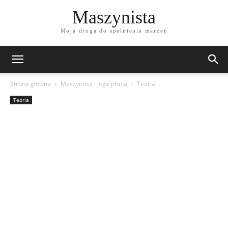
Maszynista
Moja droga do spełnienia marzeń
Strona główna
Maszynista i jego praca
Teoria
Teoria