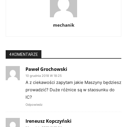
mechanik
4 KOMENTARZE
Paweł Grochowski
10 grudnia 2018 W 18:25
A z ciekawości zapytam jakie Maszyny będziesz
prowadzić? Duże różnice są w staosunku do
IC?
Odpowiedz
Ireneusz Kopczyński