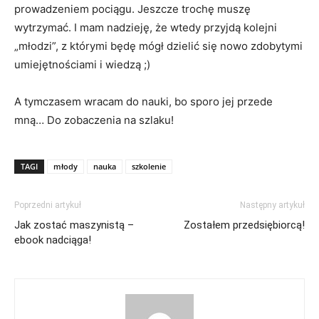
prowadzeniem pociągu. Jeszcze trochę muszę
wytrzymać. I mam nadzieję, że wtedy przyjdą kolejni
„młodzi”, z którymi będę mógł dzielić się nowo zdobytymi
umiejętnościami i wiedzą ;)
A tymczasem wracam do nauki, bo sporo jej przede
mną… Do zobaczenia na szlaku!
TAGI
młody
nauka
szkolenie
Poprzedni artykuł
Następny artykuł
Jak zostać maszynistą –
Zostałem przedsiębiorcą!
ebook nadciąga!