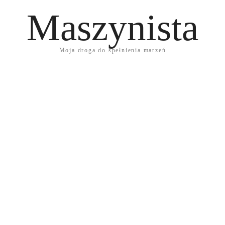
Maszynista
Moja droga do spełnienia marzeń