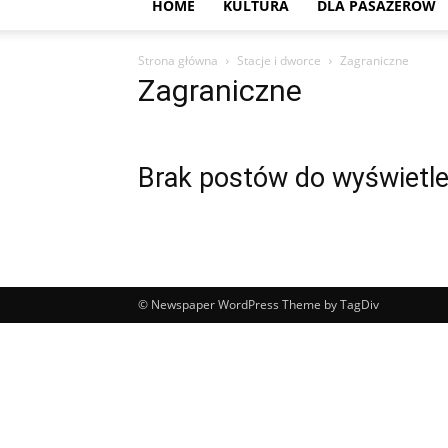
HOME
KULTURA
DLA PASAŻERÓW
Strona główna
Stacje i dworce
Zagraniczne
Zagraniczne
Brak postów do wyświetle
© Newspaper WordPress Theme by TagDiv