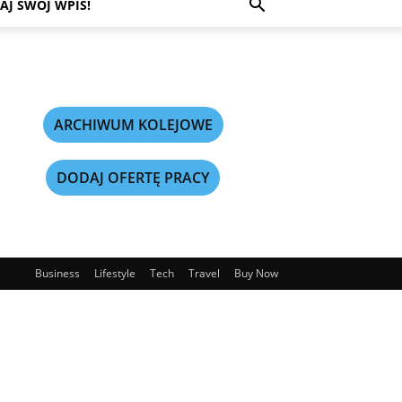
AJ SWÓJ WPIS!
ARCHIWUM KOLEJOWE
DODAJ OFERTĘ PRACY
Business
Lifestyle
Tech
Travel
Buy Now