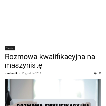
Teoria
Rozmowa kwalifikacyjna na
maszynistę
mechanik
-
13 grudnia 2015
57