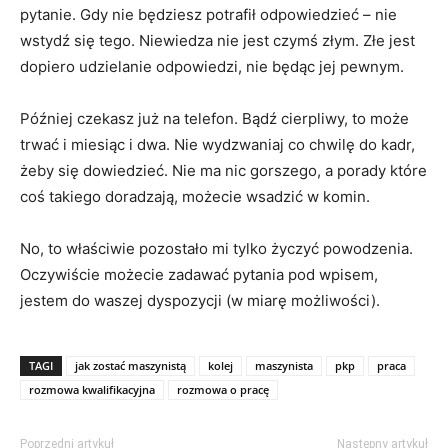
pytanie. Gdy nie będziesz potrafił odpowiedzieć – nie
wstydź się tego. Niewiedza nie jest czymś złym. Złe jest
dopiero udzielanie odpowiedzi, nie będąc jej pewnym.
Później czekasz już na telefon. Bądź cierpliwy, to może
trwać i miesiąc i dwa. Nie wydzwaniaj co chwilę do kadr,
żeby się dowiedzieć. Nie ma nic gorszego, a porady które
coś takiego doradzają, możecie wsadzić w komin.
No, to właściwie pozostało mi tylko życzyć powodzenia.
Oczywiście możecie zadawać pytania pod wpisem,
jestem do waszej dyspozycji (w miarę możliwości).
TAGI
jak zostać maszynistą
kolej
maszynista
pkp
praca
rozmowa kwalifikacyjna
rozmowa o pracę
Poprzedni artykuł
Następny artykuł