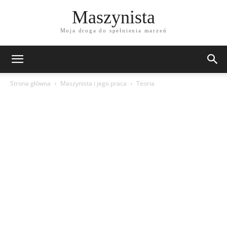
Maszynista
Moja droga do spełnienia marzeń
Strona główna
Maszynista i jego praca
Teoria