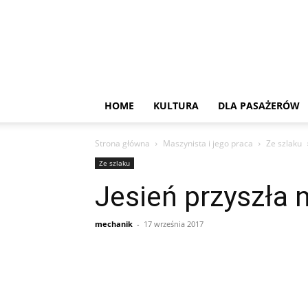
HOME
KULTURA
DLA PASAŻERÓW
Strona główna
Maszynista i jego praca
Ze szlaku
Ze szlaku
Jesień przyszła
mechanik
-
17 września 2017