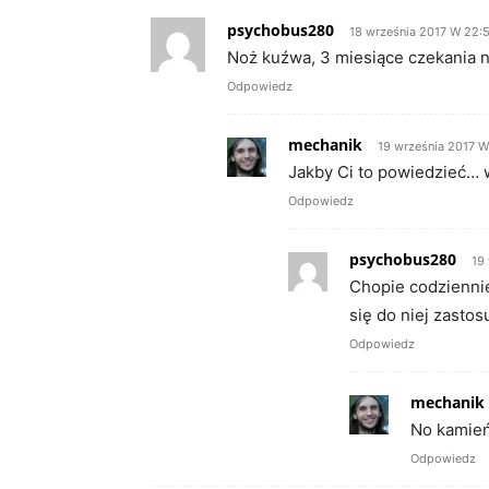
psychobus280
18 września 2017 W 22:
Noż kuźwa, 3 miesiące czekania na
Odpowiedz
mechanik
19 września 2017 W
Jakby Ci to powiedzieć… wy
Odpowiedz
psychobus280
19
Chopie codziennie
się do niej zastos
Odpowiedz
mechanik
No kamień
Odpowiedz