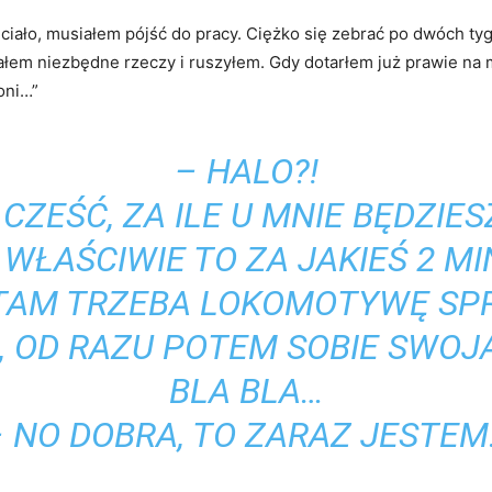
hciało, musiałem pójść do pracy. Ciężko się zebrać po dwóch ty
ałem niezbędne rzeczy i ruszyłem. Gdy dotarłem już prawie na 
oni…”
– HALO?!
 CZEŚĆ, ZA ILE U MNIE BĘDZIES
 WŁAŚCIWIE TO ZA JAKIEŚ 2 MI
 TAM TRZEBA LOKOMOTYWĘ SP
 OD RAZU POTEM SOBIE SWOJ
BLA BLA…
 NO DOBRA, TO ZARAZ JESTE