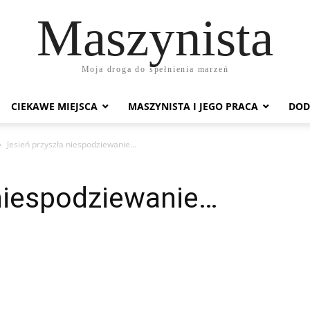
Maszynista
Moja droga do spełnienia marzeń
CIEKAWE MIEJSCA
MASZYNISTA I JEGO PRACA
DOD
Jesień przyszła niespodziewanie…
 niespodziewanie…