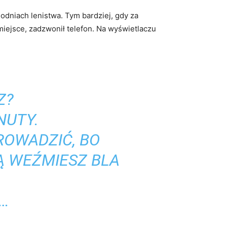
godniach lenistwa. Tym bardziej, gdy za
miejsce, zadzwonił telefon. Na wyświetlaczu
Z?
NUTY.
ROWADZIĆ, BO
Ą WEŹMIESZ BLA
M…