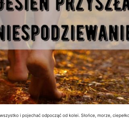
szystko i pojechać odpocząć od kolei. Słońce, morze, ciepełko