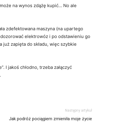
ad może na wynos zdążę kupić… No ale
ała zdefektowana maszyna (na upartego
ko dozorować elektrowóz i po odstawieniu go
a już zapięta do składu, więc szybkie
. I jakoś chłodno, trzeba załączyć
…
Następny artykuł
Jak podróż pociągiem zmieniła moje życie