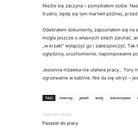
Nieźle się zaczyna – pomyślałem sobie. Nas
trudno, będę się tym martwił później, prze
Odebrałem dokumenty, zapoznałem się na s
mogła jeszcze o własnych siłach zjechać, a
„w krzaki” wyłączyć go i zabezpieczyć. Tak 
oględziny, uruchomienie, napompowanie po
Jesienna mżawka nie ułatwia pracy… Tory mok
ogrzewanie w kabinie. Nie da się ukryć – j
TAGI
intercity
jesień
kolej
lokomotywa
Poprzedni artykuł
Pasażer do pracy