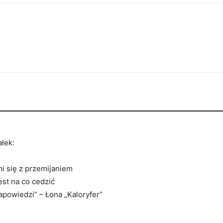
ałek:
mi się z przemijaniem
est na co cedzić
apowiedzi” – Łona „Kaloryfer”