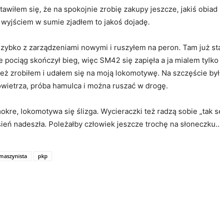
tawiłem się, że na spokojnie zrobię zakupy jeszcze, jakiś obi
d wyjściem w sumie zjadłem to jakoś dojadę.
zybko z zarządzeniami nowymi i ruszyłem na peron. Tam już st
le pociąg skończył bieg, więc SM42 się zapięła a ja mialem tyl
też zrobiłem i udałem się na moją lokomotywę. Na szczęście był
wietrza, próba hamulca i można ruszać w drogę.
re, lokomotywa się ślizga. Wycieraczki też radzą sobie „tak se”
esień nadeszła. Poleżałby człowiek jeszcze trochę na słoneczku
maszynista
pkp