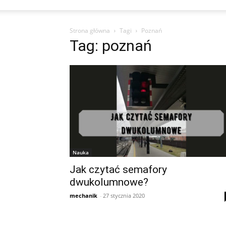
Strona główna
Tagi
Poznań
Tag: poznań
Nauka
Jak czytać semafory
dwukolumnowe?
mechanik
-
27 stycznia 2020