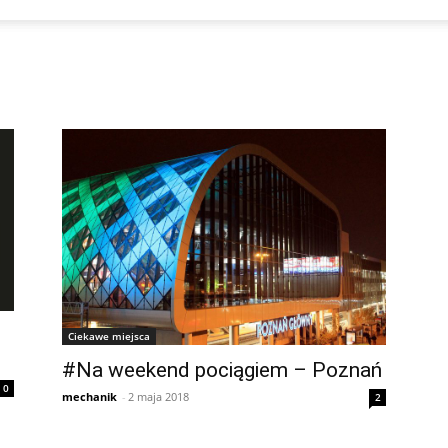
Ciekawe miejsca
#Na weekend pociągiem – Poznań
0
mechanik
-
2 maja 2018
2