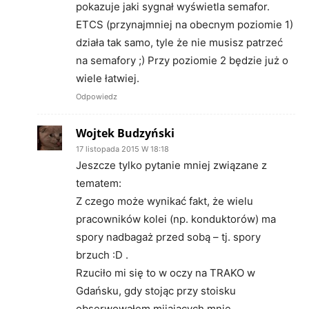
pokazuje jaki sygnał wyświetla semafor.
ETCS (przynajmniej na obecnym poziomie 1)
działa tak samo, tyle że nie musisz patrzeć
na semafory ;) Przy poziomie 2 będzie już o
wiele łatwiej.
Odpowiedz
Wojtek Budzyński
17 listopada 2015 W 18:18
Jeszcze tylko pytanie mniej związane z
tematem:
Z czego może wynikać fakt, że wielu
pracowników kolei (np. konduktorów) ma
spory nadbagaż przed sobą – tj. spory
brzuch :D .
Rzuciło mi się to w oczy na TRAKO w
Gdańsku, gdy stojąc przy stoisku
obserwowałem mijających mnie