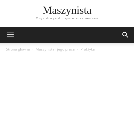
Maszynista
Moja droga do spełnienia marzeń
Strona główna
Maszynista i jego praca
Praktyka