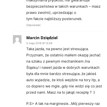
maksymalna prędkość nie gwarantuje
bezpieczeństwa w takich warunkach – masz
prawo zwolnić, uprzedzając o
tym fakcie najbliższy posterunek.
Odpowiedz
Marcin Dziędziel
5 maja 2016 W 13:59
Taka jazda, na pewno jest stresująca.
Przyznam, że ostatnio maiłem okazję jechać
na szlaku z pewnym mechanikiem /na
Śląsku/ i nawet jazda w dobrych warunkach
była dla mnie bardzo stresująca..że jakieś
auto wyjedzie, że ktoś wejdzie na tory itp, a
co dopiero we mgle..gdy nie widzi się co jest
przed nami. Masz na to jakąś receptę ? :)
P.S> A tak na marginesie…Mój pierwszy raz