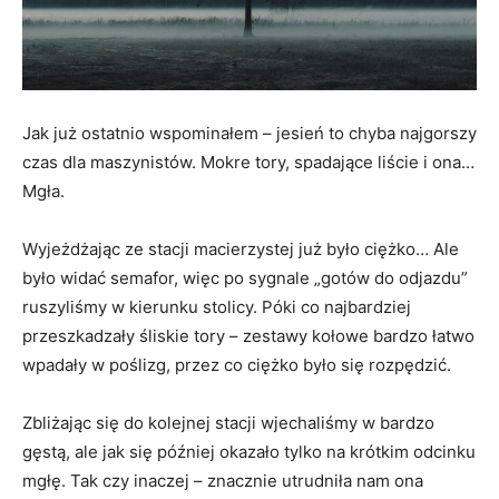
Jak już ostatnio wspominałem – jesień to chyba najgorszy
czas dla maszynistów. Mokre tory, spadające liście i ona…
Mgła.
Wyjeżdżając ze stacji macierzystej już było ciężko… Ale
było widać semafor, więc po sygnale „gotów do odjazdu”
ruszyliśmy w kierunku stolicy. Póki co najbardziej
przeszkadzały śliskie tory – zestawy kołowe bardzo łatwo
wpadały w poślizg, przez co ciężko było się rozpędzić.
Zbliżając się do kolejnej stacji wjechaliśmy w bardzo
gęstą, ale jak się później okazało tylko na krótkim odcinku
mgłę. Tak czy inaczej – znacznie utrudniła nam ona