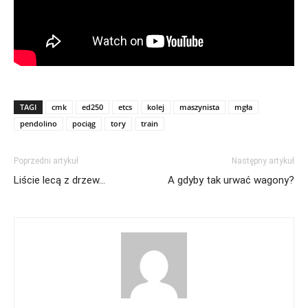
TAGI
cmk
ed250
etcs
kolej
maszynista
mgła
pendolino
pociąg
tory
train
Poprzedni artykuł
Następny artykuł
Liście lecą z drzew…
A gdyby tak urwać wagony?