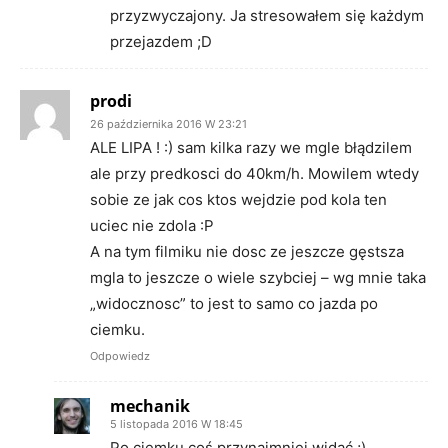
przyzwyczajony. Ja stresowałem się każdym
przejazdem ;D
prodi
26 października 2016 W 23:21
ALE LIPA ! :) sam kilka razy we mgle błądzilem
ale przy predkosci do 40km/h. Mowilem wtedy
sobie ze jak cos ktos wejdzie pod kola ten
uciec nie zdola :P
A na tym filmiku nie dosc ze jeszcze gęstsza
mgla to jeszcze o wiele szybciej – wg mnie taka
„widocznosc” to jest to samo co jazda po
ciemku.
Odpowiedz
mechanik
5 listopada 2016 W 18:45
Po ciemku coś przynajmniej widać ;)