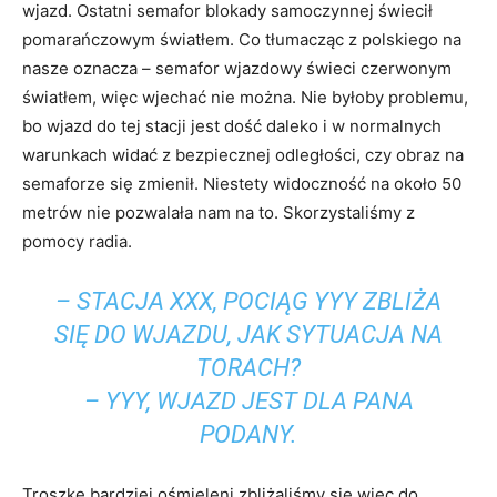
wjazd. Ostatni semafor blokady samoczynnej świecił
pomarańczowym światłem. Co tłumacząc z polskiego na
nasze oznacza – semafor wjazdowy świeci czerwonym
światłem, więc wjechać nie można. Nie byłoby problemu,
bo wjazd do tej stacji jest dość daleko i w normalnych
warunkach widać z bezpiecznej odległości, czy obraz na
semaforze się zmienił. Niestety widoczność na około 50
metrów nie pozwalała nam na to. Skorzystaliśmy z
pomocy radia.
– STACJA XXX, POCIĄG YYY ZBLIŻA
SIĘ DO WJAZDU, JAK SYTUACJA NA
TORACH?
– YYY, WJAZD JEST DLA PANA
PODANY.
Troszkę bardziej ośmieleni zbliżaliśmy się więc do