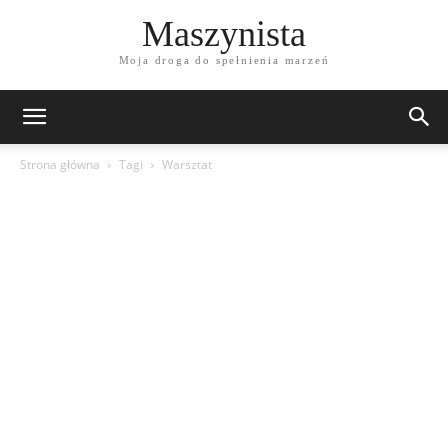
Maszynista
Moja droga do spełnienia marzeń
Strona główna
Tagi
Warsztat