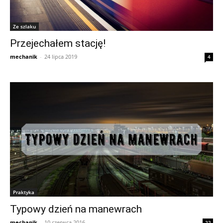
Ze szlaku
Przejechałem stację!
mechanik
-
24 lipca 2019
4
Praktyka
Typowy dzień na manewrach
mechanik
-
10 czerwca 2016
22