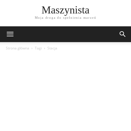
Maszynista
Moja droga do spełnienia marzeń
Strona główna
Tagi
Stacja