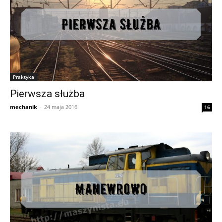
Praktyka
Pierwsza służba
mechanik
-
24 maja 2016
16