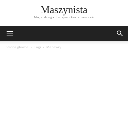
Maszynista
Moja droga do spełnienia marzeń
Strona główna
Tagi
Manewry