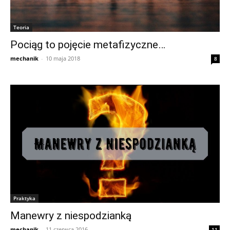
Teoria
Pociąg to pojęcie metafizyczne…
mechanik
-
10 maja 2018
8
Praktyka
Manewry z niespodzianką
mechanik
-
11 czerwca 2016
11