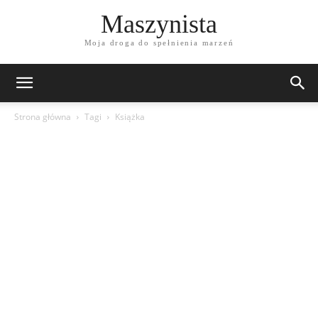
Maszynista
Moja droga do spełnienia marzeń
Strona główna
Tagi
Książka