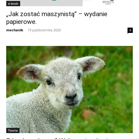
e-book
„Jak zostać maszynistą” – wydanie
papierowe.
mechanik
-
19 października 2020
0
Teoria