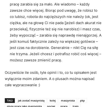
pracę zarabia się za mało. Ale wiadomo – każdy
zawsze chce więcej. Biorąc pod uwagę, że robisz to
co lubisz, robota do najcięższych nie należy (ok, jest
ciężka, ale na głowę Ci nie pada [jeżeli dach akurat nie
przecieka], fizycznie też się nie narobisz) i masz czas,
żeby wypocząć – zarabia się naprawdę nienajgorzej. A
jeśli komuś faktycznie zależy na większej gotówce –
jest czas na dorobienie. Generalnie – nikt Cię na siłę
nie trzyma. Jeżeli chcesz i potrafisz robić coś więcej –
możesz zawsze zmienić pracę.
Oczywiście ile osób, tyle opinii i to, co tu opisałem jest
wyłącznie moim zdaniem. A o plusach można napisać
całe wypracowanie :)
TAGI
jak zostać maszynistą
kolej
maszynista
pkp
plusy pracy jako maszynista
pociąg
praca
train