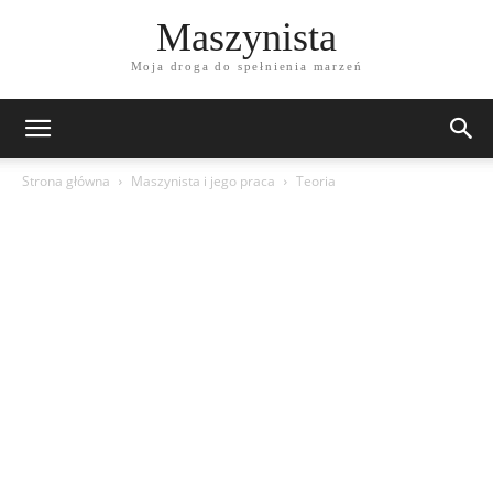
Maszynista
Moja droga do spełnienia marzeń
Strona główna
Maszynista i jego praca
Teoria