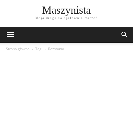
Maszynista
Moja droga do spełnienia marzeń
Strona główna
Tagi
Rozstania