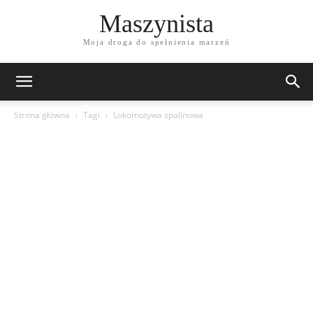
Maszynista
Moja droga do spełnienia marzeń
Strona główna
Tagi
Lokomotywa spalinowa