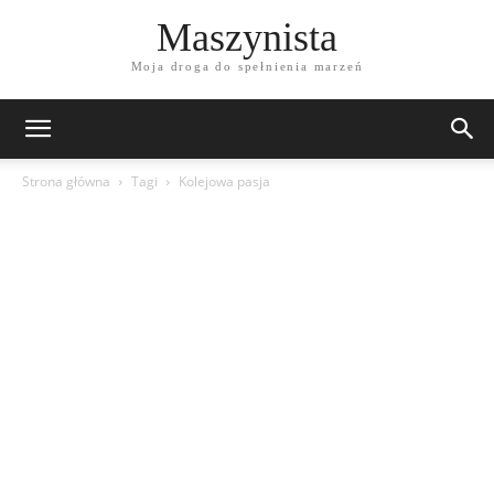
Maszynista
Moja droga do spełnienia marzeń
Strona główna
Tagi
Kolejowa pasja