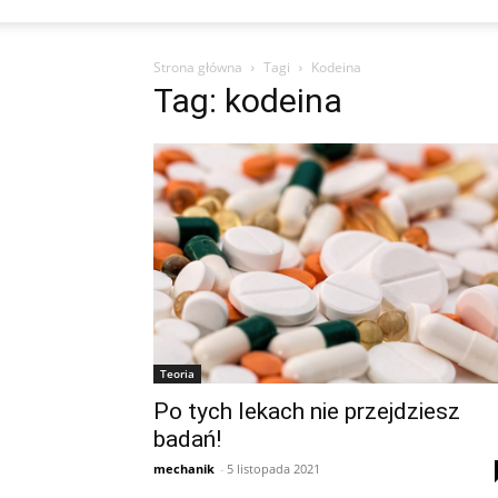
Strona główna
Tagi
Kodeina
Tag: kodeina
Teoria
Po tych lekach nie przejdziesz
badań!
mechanik
-
5 listopada 2021