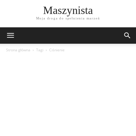
Maszynista
Moja droga do spełnienia marzeń
Strona główna
Tagi
Ciśnienie