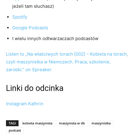
jeżeli tam słuchasz)
Spotify
Google Podcasts
I wielu innych odtwarzaczach podcastów
Listen to „Na właściwych torach [002] – Kobieta na torach,
czyli maszynistka w Niemczech. Praca, szkolenie,
zarobki.” on Spreaker.
Linki do odcinka
Instagram Kathrin
TAGI
kobieta maszynista
maszynista w db
maszynistka
podcast