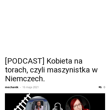
[PODCAST] Kobieta na
torach, czyli maszynistka w
Niemczech.
mechanik
-
16 maja 2021
0