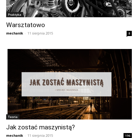
Praktyka
Warsztatowo
mechanik
-
11 sierpnia 2015
8
Teoria
Jak zostać maszynistą?
mechanik
-
11 sierpnia 2015
196