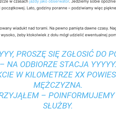
eszcze w czasach
jazdy jako obserwator
. Jedziemy sobie opóźnien
i początkowej. Lato, godziny poranne – podziwiamy więc piękne
owany wiadukt nad torami. Na pewno pamięta dawne czasy. Nag
za wysoko, żeby ktokolwiek z dołu mógł udzielić ewentualnej po
YYY, PROSZĘ SIĘ ZGŁOSIĆ DO P
– NA ODBIORZE STACJA YYYYY
CIE W KILOMETRZE XX POWIES
MĘŻCZYZNA.
 PRZYJĄŁEM – POINFORMUJEMY
SŁUŻBY.