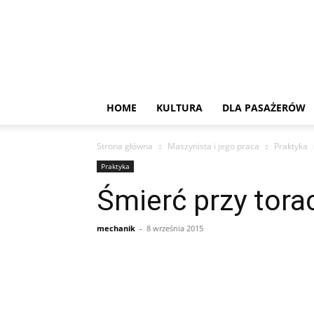
HOME
KULTURA
DLA PASAŻERÓW
Strona główna
Maszynista i jego praca
Praktyka
Praktyka
Śmierć przy tora
mechanik
-
8 września 2015