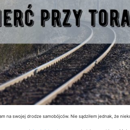
am na swojej drodze samobójców. Nie sądziłem jednak, że niek