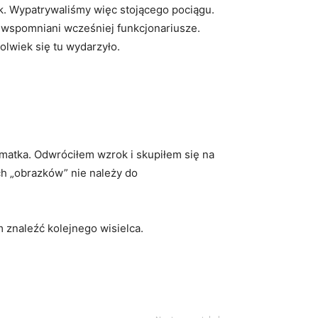
k. Wypatrywaliśmy więc stojącego pociągu.
ie wspomniani wcześniej funkcjonariusze.
olwiek się tu wydarzyło.
e matka. Odwróciłem wzrok i skupiłem się na
ch „obrazków” nie należy do
 znaleźć kolejnego wisielca.