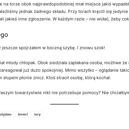
 na torze obok najprawdopodobniej miał miejsce jakiś wypade
aleźliśmy jednak żadnego składu. Przy torach kręcili się jedyn
li jakieś inne zgłoszenie. W każdym razie – nie widać, żeby cok
ego
 jeszcze spojrzałem w boczną szybę. I znowu szok!
wisiał młody chłopak. Obok siedziała zapłakana osoba, możliwe ż
areagował już dużo spokojniej. Mimo wszytko – oglądanie taki
 słupem płonie znicz. Ktoś stracił osobę, którą kochał.
waszym towarzystwie nikt nie potrzebuje pomocy? Nie chciałbym
bójstwo
śmierć
tory