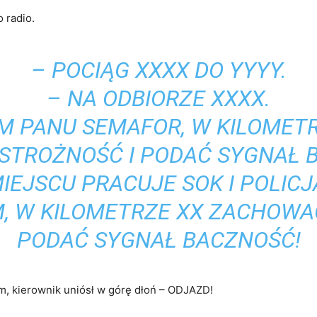
 radio.
– POCIĄG XXXX DO YYYY.
– NA ODBIORZE XXXX.
M PANU SEMAFOR, W KILOMETR
TROŻNOŚĆ I PODAĆ SYGNAŁ 
IEJSCU PRACUJE SOK I POLICJ
, W KILOMETRZE XX ZACHOWA
PODAĆ SYGNAŁ BACZNOŚĆ!
m, kierownik uniósł w górę dłoń – ODJAZD!