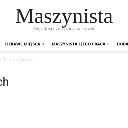
Maszynista
Moja droga do spełnienia marzeń
CIEKAWE MIEJSCA
MASZYNISTA I JEGO PRACA
DODA
Śmierć przy torach
ch