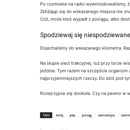
Po rozmowie na radio wywnioskowaliśmy, że
Zbliżając się do wskazanego miejsca nie zn
Cóż, może ktoś wypadł z pociągu, albo dosta
Spodziewaj się niespodziewan
Dojechaliśmy do wskazanego kilometra. Raz
Na słupie sieci trakcyjnej, tuż przy torze 
jeździe. Tym razem na szczęście organizm z
najprzyjemniejszych rzeczy. Do dziś pod tym
Rozejrzyjcie się dookoła. Czy na pewno w 
TAGI
kolej
pkp
pociąg
samobójca
samo