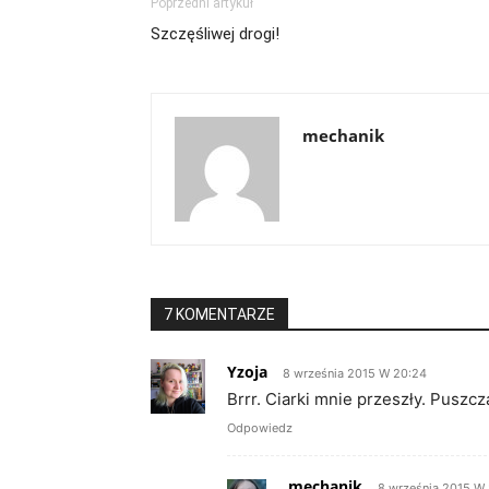
Poprzedni artykuł
Szczęśliwej drogi!
mechanik
7 KOMENTARZE
Yzoja
8 września 2015 W 20:24
Brrr. Ciarki mnie przeszły. Pusz
Odpowiedz
mechanik
8 września 2015 W