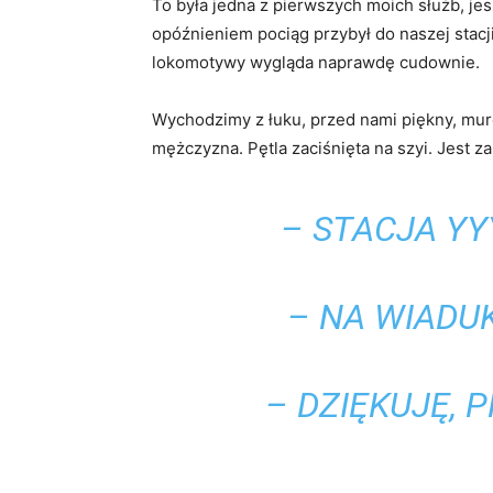
To była jedna z pierwszych moich służb, j
opóźnieniem pociąg przybył do naszej stacj
lokomotywy wygląda naprawdę cudownie.
Wychodzimy z łuku, przed nami piękny, mur
mężczyzna. Pętla zaciśnięta na szyi. Jest 
– STACJA YY
– NA WIADUK
– DZIĘKUJĘ,