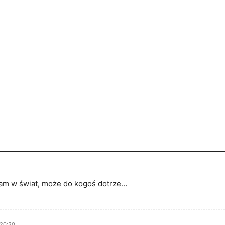
czam w świat, może do kogoś dotrze…
 20:30