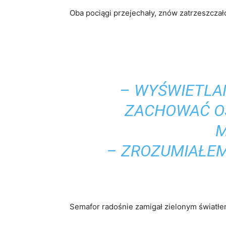
Oba pociągi przejechały, znów zatrzeszczało
– WYŚWIETLA
ZACHOWAĆ OS
M
– ZROZUMIAŁEM
Semafor radośnie zamigał zielonym światłe