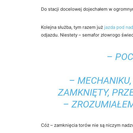
Do stacji docelowej dojechałem w ogromnym
Kolejna służba, tym razem już
jazda pod na
odjazdu. Niestety – semafor złowrogo świec
– POC
– MECHANIKU, 
ZAMKNIĘTY, PRZ
– ZROZUMIAŁEM,
Cóż – zamknięcia torów nie są niczym nadz